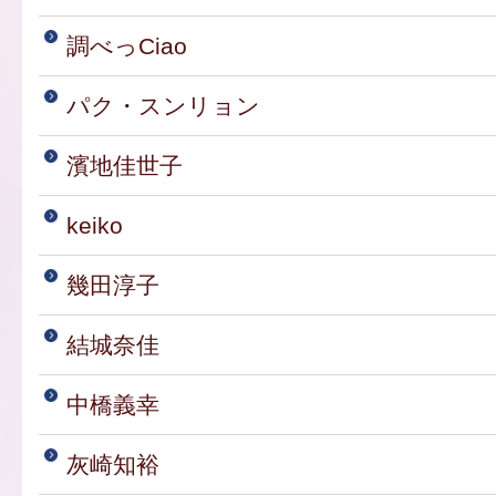
調べっCiao
パク・スンリョン
濱地佳世子
keiko
幾田淳子
結城奈佳
中橋義幸
灰崎知裕