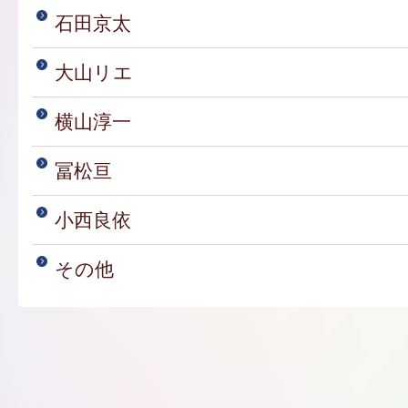
石田京太
大山リエ
横山淳一
冨松亘
小西良依
その他