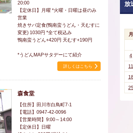
20:00
放
【定休日】月曜 *火曜・日曜は昼のみ
営業
焼きサバ定食(鴨南蛮うどん・天むすに
変更) 1030円 *全て税込み
鴨南蛮うどん+420円 天むす+190円
*うどんMAPサタデーにて紹介
4
詳しくはこちら
1
1
2
森食堂
【住所】田川市白鳥町7-1
【電話】0947-42-0096
【営業時間】9:00～14:00
【定休日】日曜