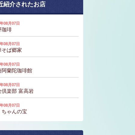
近紹介されたお店
6年08月07日
野珈琲
6年08月07日
華そば郷家
6年08月07日
崎阿蘭陀珈琲館
6年08月07日
食倶楽部 富高岩
6年08月07日
くちゃんの宝