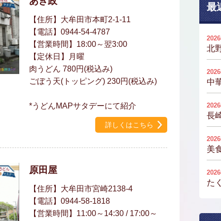
あき政
最
【住所】大牟田市本町2-1-11
【電話】0944-54-4787
202
【営業時間】18:00～翌3:00
北
【定休日】月曜
肉うどん 780円(税込み)
202
ごぼう天(トッピング) 230円(税込み)
中
*うどんMAPサタデーにて紹介
202
長
詳しくはこちら
202
美
原田屋
202
た
【住所】大牟田市宮崎2138-4
【電話】0944-58-1818
【営業時間】11:00～14:30 / 17:00～