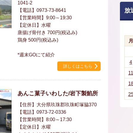
1041-2
放
【電話】0973-73-8641
【営業時間】9:00～19:30
【定休日】水曜
唐揚げ骨付き 700円(税込み)
鶏身 500円(税込み)
*週末GOにて紹介
4
詳しくはこちら
1
1
あんこ菓子いわした/岩下製餡所
2
【住所】大分県玖珠郡玖珠町塚脇370
【電話】0973-72-0336
【営業時間】8:00～17:30
【定休日】水曜