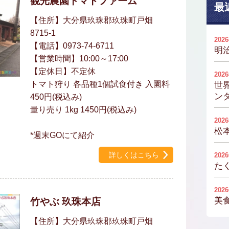
観光農園トマトファーム
最
【住所】大分県玖珠郡玖珠町戸畑
8715-1
202
【電話】0973-74-6711
明
【営業時間】10:00～17:00
【定休日】不定休
202
トマト狩り 各品種1個試食付き 入園料
世
ンタ
450円(税込み)
量り売り 1kg 1450円(税込み)
202
松
*週末GOにて紹介
詳しくはこちら
202
た
202
美
竹やぶ 玖珠本店
【住所】大分県玖珠郡玖珠町戸畑