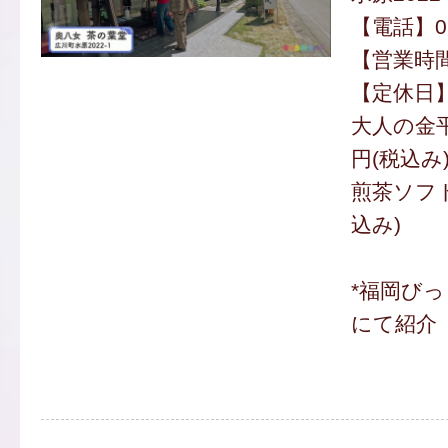
【電話】094
【営業時間】
【定休日
大人の金平
円(税込み
煎茶ソフト
込み)
*福岡び
にて紹介