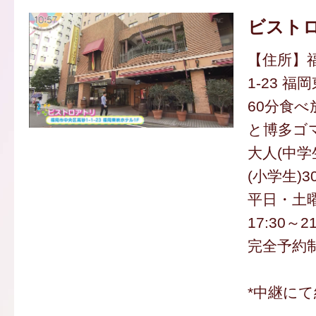
ビスト
【住所】福
1-23 
60分食
と博多ゴ
大人(中学
(小学生)3
平日・土
17:30～2
完全予約制
*中継にて