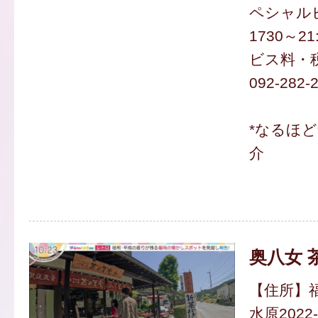
ペシャル
1730～21
ビス料・
092-282-
*なるほ
介
奥八女 
【住所】
水原2022-