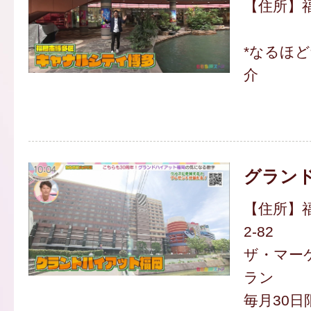
【住所】福
*なるほ
介
グラン
【住所】福
2-82
ザ・マー
ラン
毎月30日