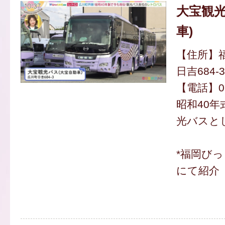
大宝観光
車)
【住所】
日吉684-3
【電話】094
昭和40
光バスと
*福岡び
にて紹介