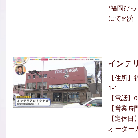
*福岡び
にて紹介
インテ
【住所】福
1-1
【電話】092
【営業時間】
【定休日
オーダー