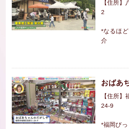
【住所】八
2
*なるほ
介
おばあ
【住所】福
24-9
*福岡び