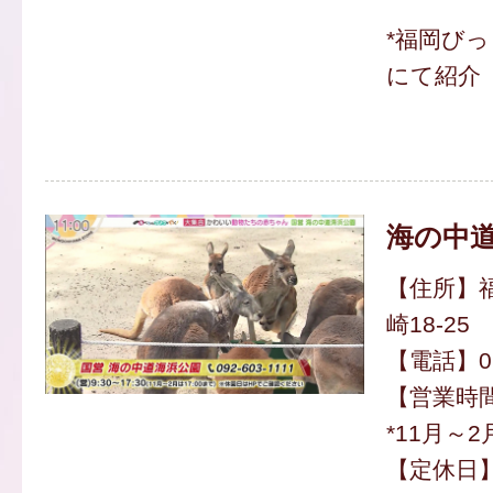
*福岡び
にて紹介
海の中
【住所】
崎18-25
【電話】092
【営業時間】
*11月～2
【定休日