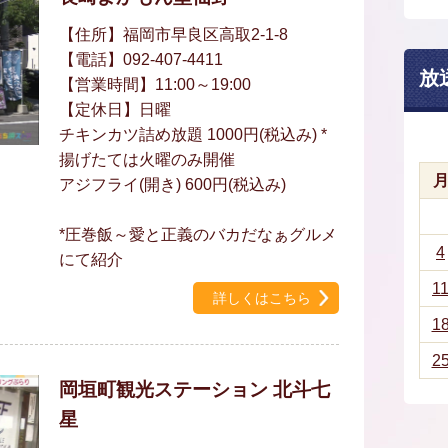
【住所】福岡市早良区高取2-1-8
【電話】092-407-4411
放
【営業時間】11:00～19:00
【定休日】日曜
チキンカツ詰め放題 1000円(税込み) *
揚げたては火曜のみ開催
アジフライ(開き) 600円(税込み)
*圧巻飯～愛と正義のバカだなぁグルメ
4
にて紹介
1
詳しくはこちら
1
2
岡垣町観光ステーション 北斗七
星