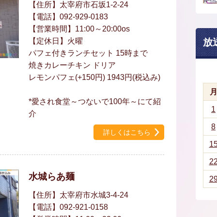
【住所】太宰府市石坂1-2-24
【電話】092-929-0183
【営業時間】11:00～20:00os
【定休日】火曜
放
パフェ付きランチセット 15時まで
焼きカレーチキン ドリア
レモンパフェ(+150円) 1943円(税込み)
*愛され食堂～つないで100年～にて紹
1
介
8
詳しくはこちら
1
2
水城らあ麺
2
【住所】太宰府市水城3-4-24
【電話】092-921-0158