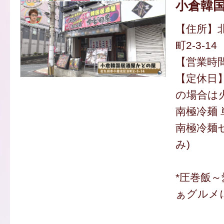
小倉韓
【住所】
町2-3-14
【営業時間】
【定休日】
の場合は
南極冷麺 
南極冷麺セ
み)
*圧巻飯
ぁグルメ