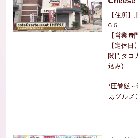
Cheese
【住所】
6-5
【営業時間】
【定休日
関門タコカ
込み)
*圧巻飯
ぁグルメ