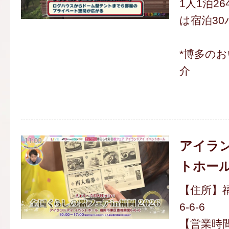
1人1泊264
は宿泊3
*博多の
介
アイラン
トホー
【住所】
6-6-6
【営業時間】