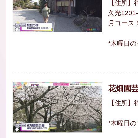
【住所】
久光1201-
月コース 5
*木曜日
花畑園
【住所】福
*木曜日