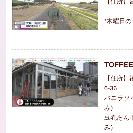
【住所】宮
*木曜日
TOFFEE
【住所】
6-36
バニラソイ
み)
豆乳あんド
み)