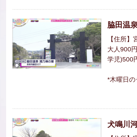
脇田温泉
【住所】宮
大人900
学児)50
*木曜日
犬鳴川