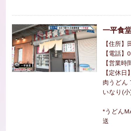
一平食
【住所】田
【電話】094
【営業時間】
【定休日
肉うどん 
いなり(小)
*うどんM
送