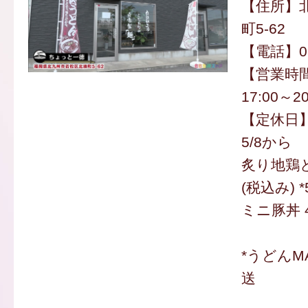
【住所】
町5-62
【電話】090
【営業時間】
17:00～20
【定休日】
5/8から
炙り地鶏と
(税込み)
ミニ豚丼 
*うどんM
送