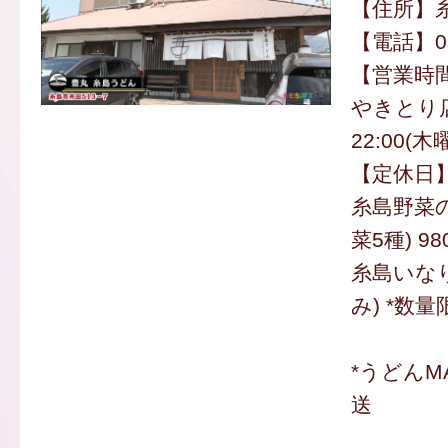
【住所】糸
【電話】092
【営業時間】
やきとり店
22:00(
【定休日
糸島野菜
菜5種) 9
糸島いなり(
み) *数量
*うどんM
送