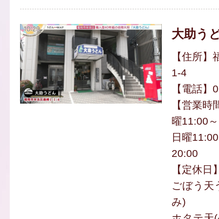
大助う
【住所】福
1-4
【電話】092
【営業時
曜11:00
日曜11:00～
20:00
【定休日
ごぼう天う
み)
ホタテ天(4