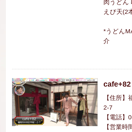
肉うどん 
えび天(2本
*うどんM
介
cafe+82
【住所】福
2-7
【電話】092
【営業時間】