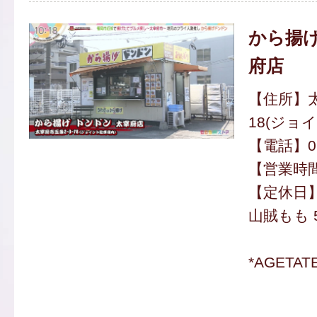
から揚げ
府店
【住所】太
18(ジョ
【電話】092
【営業時間】
【定休日
山賊もも 
*AGETA