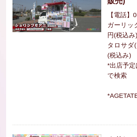
販売)
【電話】080
ガーリック
円(税込み
タロサダ(
(税込み)
*出店予定は
で検索
*AGETA