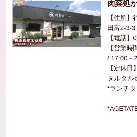
肉菜処
【住所】
田富2-3-3
【電話】092
【営業時間】
/ 17:00～
【定休日
タルタル定
*ランチ
*AGETA