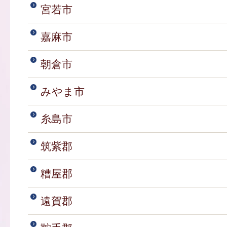
宮若市
嘉麻市
朝倉市
みやま市
糸島市
筑紫郡
糟屋郡
遠賀郡