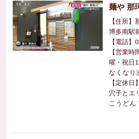
麺や 那
【住所】那
博多南駅前
【電話】092
【営業時間】
曜・祝日11
なくなり
【定休日
穴子とエ
こうどん 7