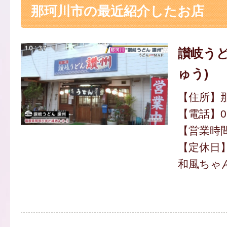
那珂川市の最近紹介したお店
讃岐うど
ゅう)
【住所】那
【電話】092
【営業時間】
【定休日
和風ちゃん