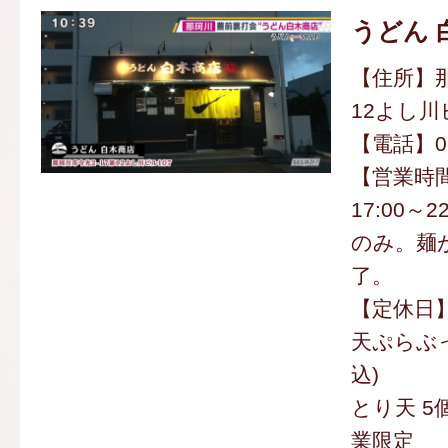
うどん 
【住所】那
12よし川
【電話】092
【営業時間】
17:00～
のみ。麺
了。
【定休日
天ぷらぶっ
込)
とり天 5個
業限定