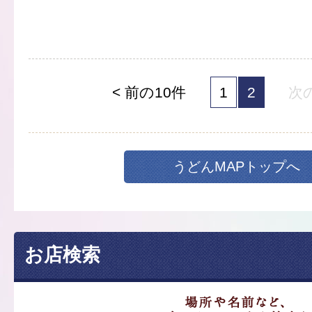
< 前の10件
1
2
次の
うどんMAPトップへ
お店検索