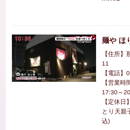
麺や ほ
【住所】那
11
【電話】092
【営業時間
17:30～20
【定休日
とり天親子
込)