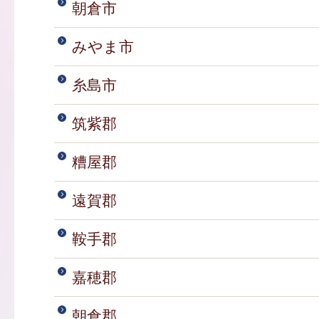
朝倉市
みやま市
糸島市
筑紫郡
糟屋郡
遠賀郡
鞍手郡
嘉穂郡
朝倉郡