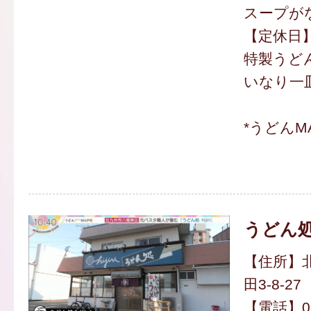
スープが
【定休日
特製うどん
いなり一皿
*うどんM
うどん処 h
【住所】
田3-8-27
【電話】093