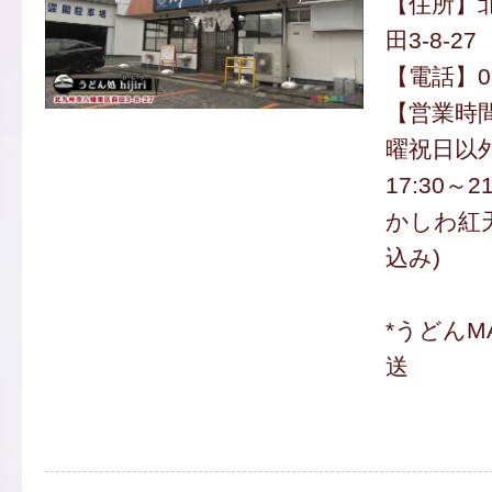
【住所】
田3-8-27
【電話】093
【営業時間】
曜祝日以外 /
17:30～2
かしわ紅天
込み)
*うどんM
送