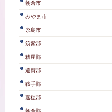
朝倉市
みやま市
糸島市
筑紫郡
糟屋郡
遠賀郡
鞍手郡
嘉穂郡
朝倉郡