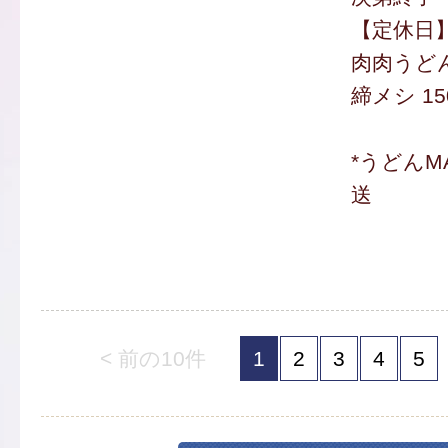
【定休日
肉肉うどん
締メシ 15
*うどんM
送
< 前の10件
1
2
3
4
5