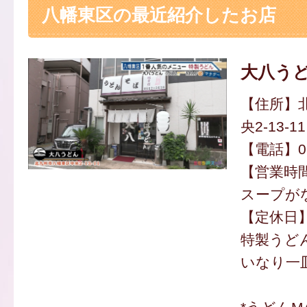
八幡東区の最近紹介したお店
大八う
【住所】
央2-13-11
【電話】093
【営業時間】
スープが
【定休日
特製うどん
いなり一皿