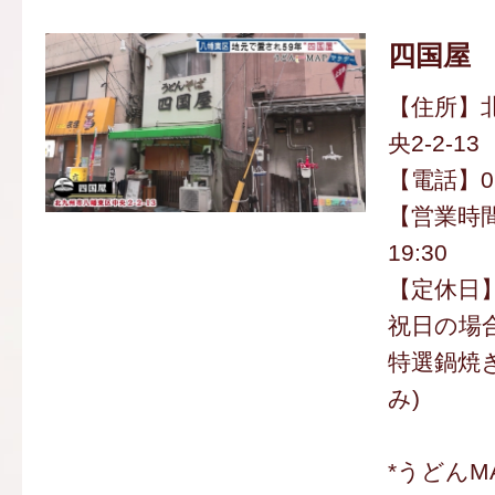
四国屋
【住所】
央2-2-13
【電話】093
【営業時間
19:30
【定休日】
祝日の場
特選鍋焼き
み)
*うどんM