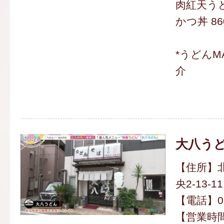
肉紅天うど
かつ丼 86
*うどんM
介
大八う
【住所】
央2-13-11
【電話】093
【営業時間】