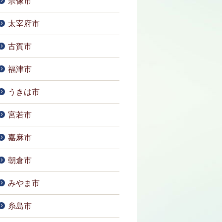
宗像市
太宰府市
古賀市
福津市
うきは市
宮若市
嘉麻市
朝倉市
みやま市
糸島市