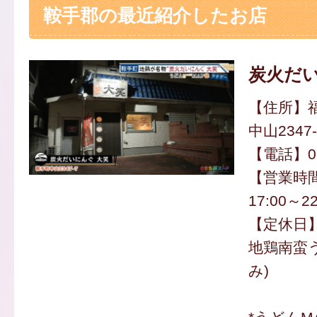
鞍手郡の最近紹介したお店
炭火だい
【住所】
中山2347-
【電話】094
【営業時間】
17:00～22
【定休日
地鶏南蛮う
み)