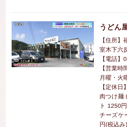
うどん屋
【住所】
室木下六反
【電話】094
【営業時間】
月曜・火曜は
【定休日
肉つけ麺 
ト 1250
チーズケー
円(税込み