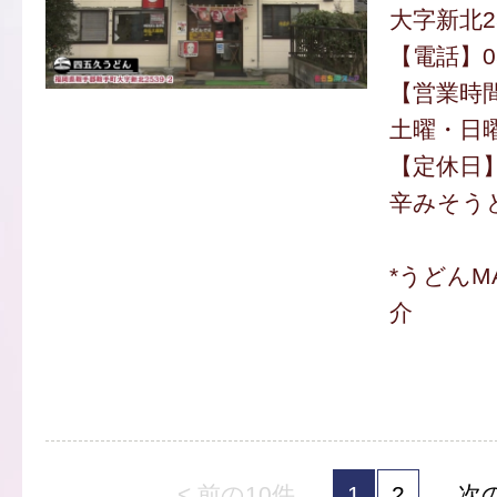
大字新北25
【電話】050
【営業時間】
土曜・日曜 
【定休日
辛みそうど
*うどんM
介
< 前の10件
1
2
次の