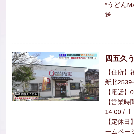
*うどんM
送
四五久
【住所】
新北2539-
【電話】050
【営業時間
14:00 / 
【定休日】
ームペー