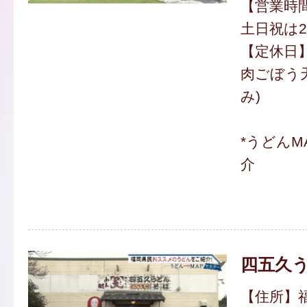
【営業時間】
土日祝は2
【定休日
肉ごぼう天
み)
*うどんM
介
四五久
【住所】