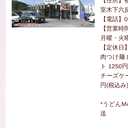
【住所】
室木下六反
【電話】094
【営業時間】
月曜・火曜は
【定休日
肉つけ麺 
ト 1250
チーズケー
円(税込み
*うどんM
送