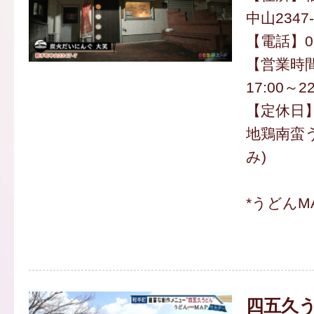
中山2347-
【電話】094
【営業時間】
17:00～22
【定休日
地鶏南蛮う
み)
*うどんM
四五久