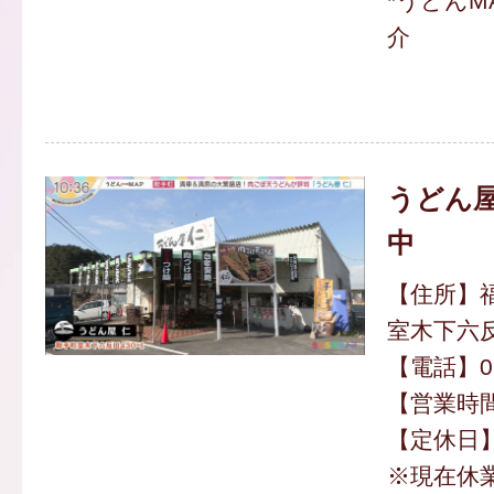
*うどんM
介
うどん屋
中
【住所】
室木下六反
【電話】094
【営業時間】
【定休日
※現在休