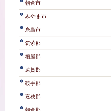
朝倉市
みやま市
糸島市
筑紫郡
糟屋郡
遠賀郡
鞍手郡
嘉穂郡
朝倉郡