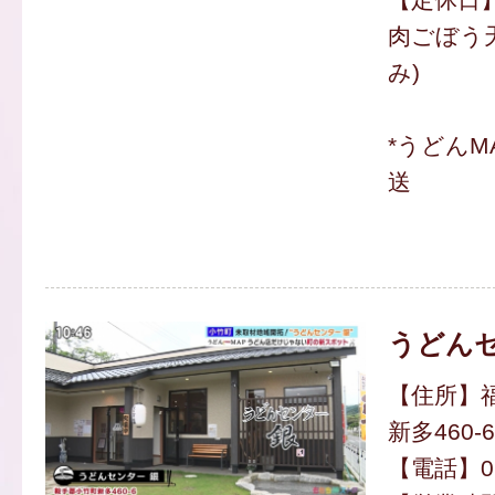
肉ごぼう天
み)
*うどんM
送
うどんセ
【住所】
新多460-6
【電話】094