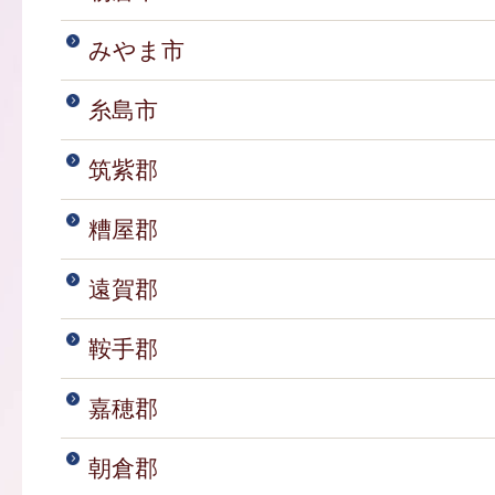
みやま市
糸島市
筑紫郡
糟屋郡
遠賀郡
鞍手郡
嘉穂郡
朝倉郡