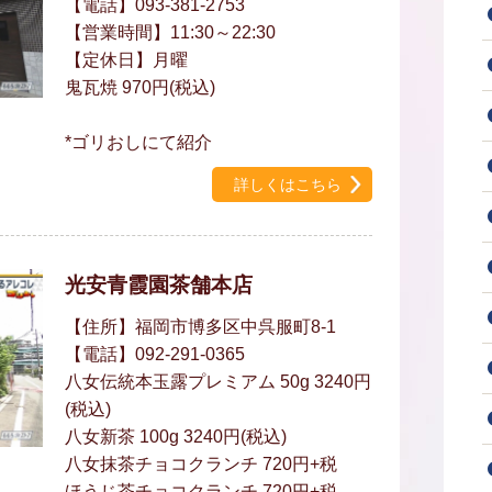
【電話】093-381-2753
【営業時間】11:30～22:30
【定休日】月曜
鬼瓦焼 970円(税込)
*ゴリおしにて紹介
詳しくはこちら
光安青霞園茶舗本店
【住所】福岡市博多区中呉服町8-1
【電話】092-291-0365
八女伝統本玉露プレミアム 50g 3240円
(税込)
八女新茶 100g 3240円(税込)
八女抹茶チョコクランチ 720円+税
ほうじ茶チョコクランチ 720円+税