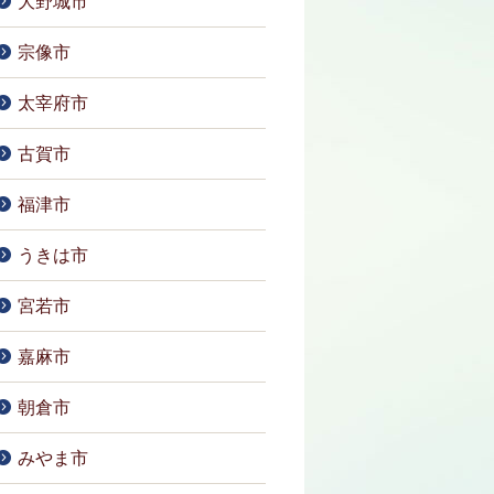
大野城市
宗像市
太宰府市
古賀市
福津市
うきは市
宮若市
嘉麻市
朝倉市
みやま市