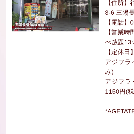
【住所】福
3-6 三陽
【電話】092
【営業時間】
べ放題13:
【定休日
アジフライ
み)
アジフラ
1150円(
*AGETA