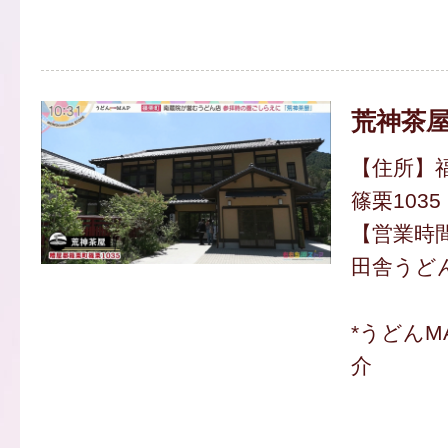
荒神茶
【住所】
篠栗1035
【営業時間】
田舎うどん
*うどんM
介