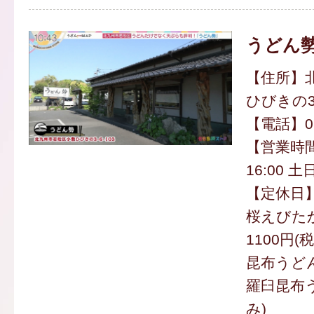
うどん
【住所】
ひびきの3-
【電話】093
【営業時間
16:00 土
【定休日
桜えびた
1100円(
昆布うどん
羅臼昆布う
み)