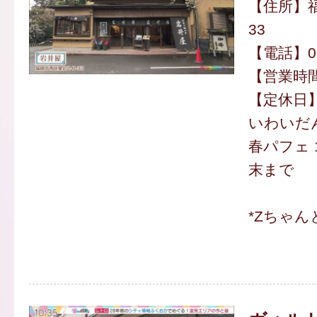
【住所】福
33
【電話】092
【営業時間】
【定休日
いわいだん
春パフェ 1
末まで
*Zちゃ