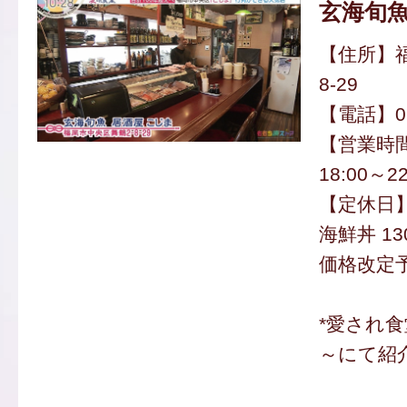
玄海旬魚
【住所】福
8-29
【電話】092
【営業時間】
18:00～22
【定休日
海鮮丼 13
価格改定
*愛され食
～にて紹