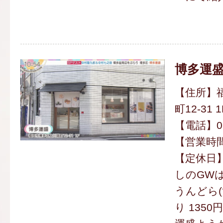
博多運
【住所】
町12-31 1
【電話】092
【営業時間】
【定休日】
しのGW
うんどら(
り 1350