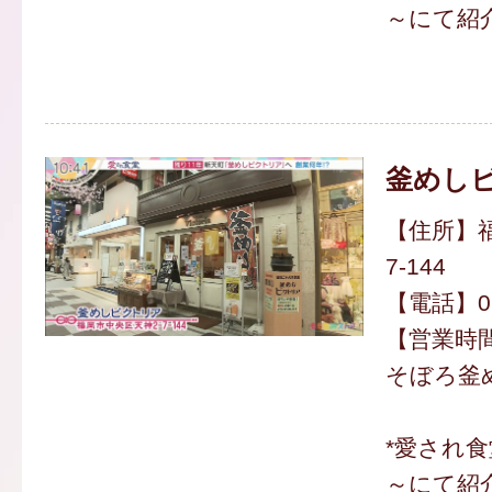
～にて紹
釜めし
【住所】福
7-144
【電話】092
【営業時間】
そぼろ釜め
*愛され食
～にて紹