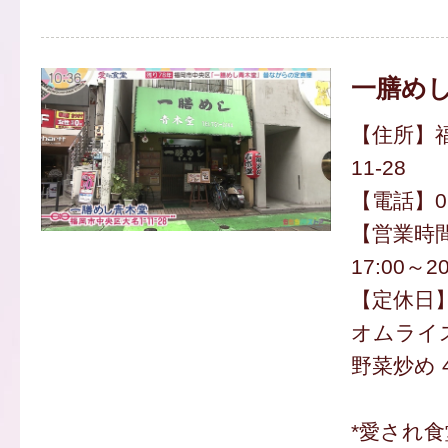
一膳め
【住所】福
11-28
【電話】092
【営業時間】
17:00～20
【定休日
オムライス
野菜炒め 4
*愛され食