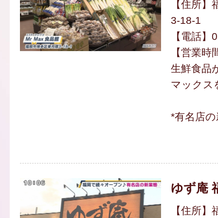
【住所】
3-18-1
【電話】092
【営業時間】
生鮮食品
マックス
*有名店
ゆず庵 
【住所】