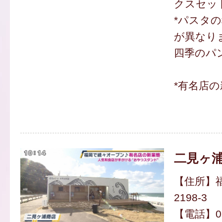
クスセット)
*パスタ
が異なり
四季のパン
*有名店
二見ヶ
【住所】
2198-3
【電話】092