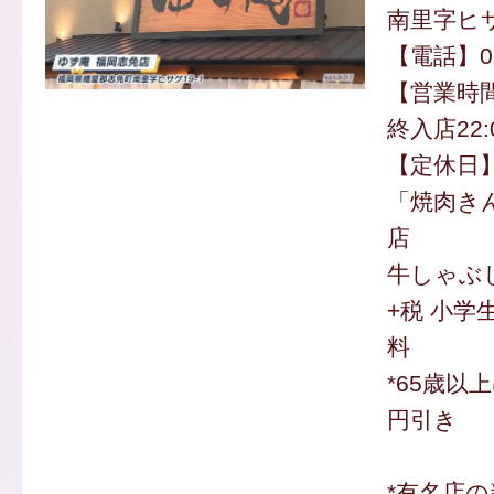
南里字ヒサ
【電話】092
【営業時間】
終入店22:
【定休日
「焼肉き
店
牛しゃぶし
+税 小学生
料
*65歳以
円引き
*有名店