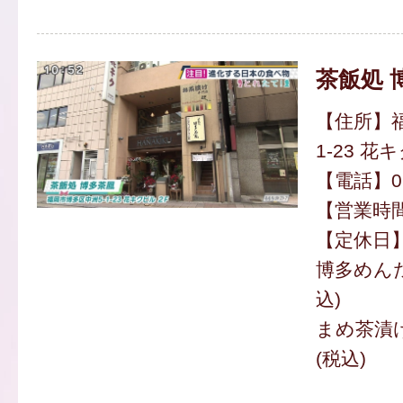
茶飯処 
【住所】福
1-23 花
【電話】092
【営業時間】
【定休日
博多めんた
込)
まめ茶漬け
(税込)