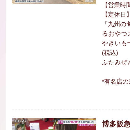
【営業時間】
【定休日
「九州の
るおやつ
やきいも十三
(税込)
ふたみぜん
*有名店
博多阪