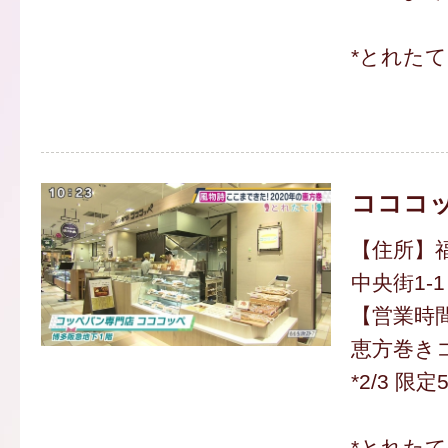
*とれた
コココ
【住所】
中央街1-1
【営業時間】
恵方巻きコ
*2/3 限定
*とれた