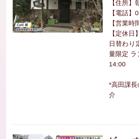
【住所】朝
【電話】094
【営業時間】
【定休日
日替わり定食
量限定 ラ
14:00
*高田課
介