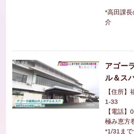
*高田課
介
アゴー
ル＆ス
【住所】福
1-33
【電話】092
極み恵方巻(
*1/31ま