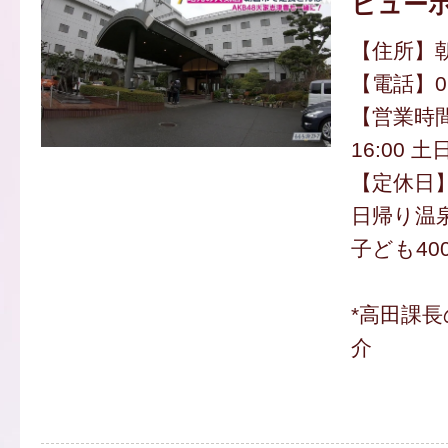
ビュー
【住所】朝
【電話】094
【営業時間
16:00 土
【定休日
日帰り温泉
子ども400
*高田課
介