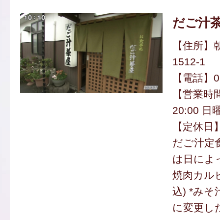
だご汁
【住所】
1512-1
【電話】094
【営業時間
20:00 日
【定休日
だご汁定食 
は日によ
焼肉カルビ
込) *み
に変更し