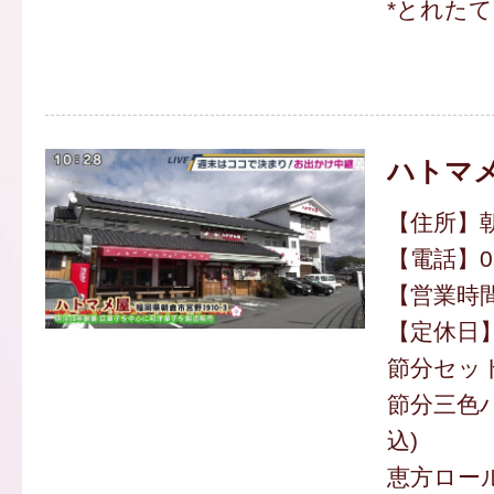
*とれた
ハトマ
【住所】朝
【電話】094
【営業時間】
【定休日
節分セット 
節分三色ハ
込)
恵方ロール 