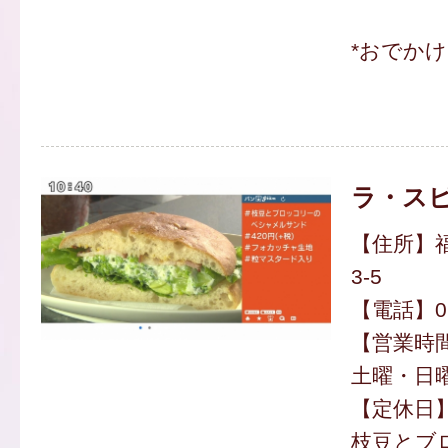
*おでか
ラ・ス
【住所】福
3-5
【電話】092
【営業時間】
土曜・日曜8
【定休日
枝豆とブ