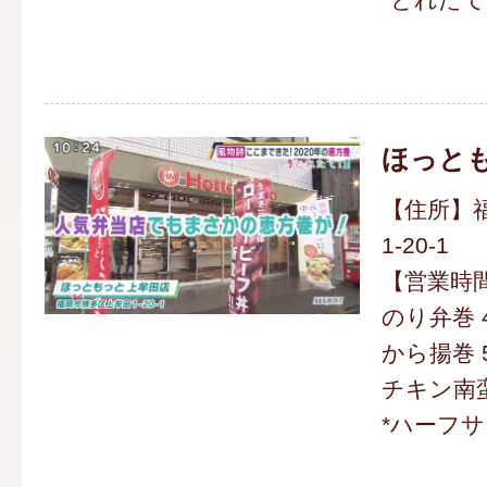
ほっとも
【住所】
1-20-1
【営業時間】
のり弁巻 4
から揚巻 5
チキン南蛮
*ハーフ