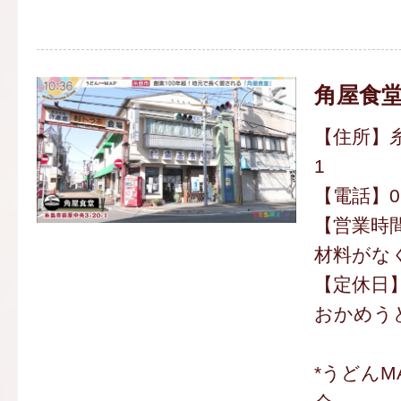
角屋食
【住所】糸
1
【電話】092
【営業時間】
材料がな
【定休日
おかめうど
*うどんM