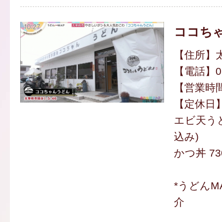
ココち
【住所】太
【電話】092
【営業時間】
【定休日
エビ天うど
込み)
かつ丼 73
*うどんM
介