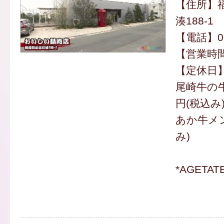
【住所】
湊188-1
【電話】092
【営業時間】
【定休日
尾崎牛の牛
円(税込み
あか牛メン
み)
*AGETA