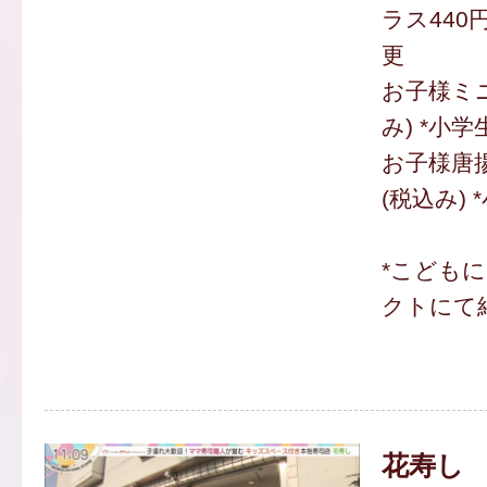
ラス440
更
お子様ミニ
み) *小
お子様唐揚
(税込み)
*こども
クトにて
花寿し