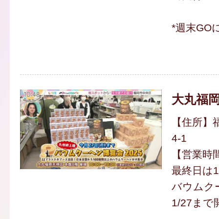
*週末GO
大丸福
【住所】福
4-1
【営業時間】
最終日は1
バウムクー
1/27まで