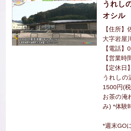
うれしの
オシル
【住所】
大字岩屋川
【電話】095
【営業時間】
【定休日
うれしの
1500円(
お茶の淹れ
み) *体験
*週末GO