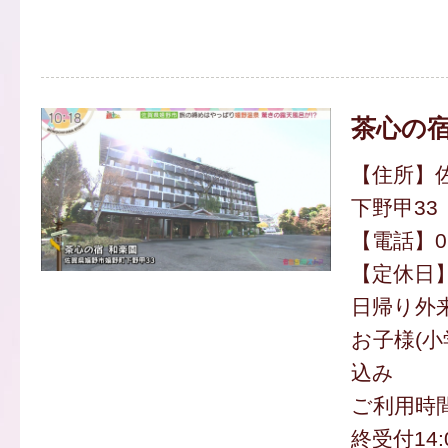
茶心の宿
【住所】
下野甲33
【電話】095
【定休日
日帰り外来
お子様(小
込み
ご利用時間 1
終受付14: