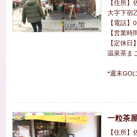
【住所】
大字下宿乙
【電話】095
【営業時間】
【定休日
温泉茶まご 
*週末GO
一粒茶屋
【住所】