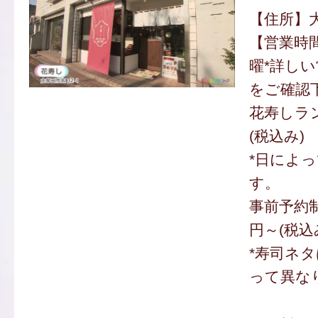
【住所】大
【営業時
曜*詳しい営
をご確認
花寿しラン
(税込み)
*日によ
す。
事前予約制
円～(税込
*寿司ネ
って異な