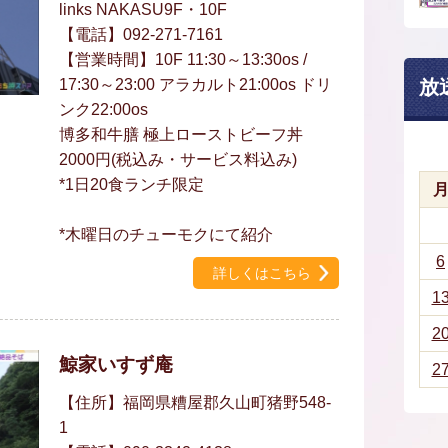
links NAKASU9F・10F
【電話】092-271-7161
【営業時間】10F 11:30～13:30os /
17:30～23:00 アラカルト21:00os ドリ
放
ンク22:00os
博多和牛膳 極上ローストビーフ丼
2000円(税込み・サービス料込み)
*1日20食ランチ限定
*木曜日のチューモクにて紹介
6
詳しくはこちら
1
2
鯨家いすず庵
2
【住所】福岡県糟屋郡久山町猪野548-
1