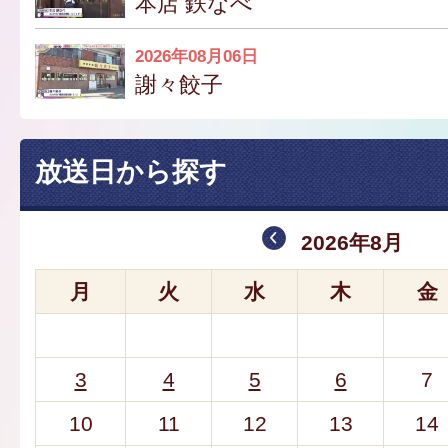
本店 鉄なべ
2026年08月06日
謝々餃子
放送日から探す
2026年8月
月
火
水
木
金
3
4
5
6
7
10
11
12
13
14