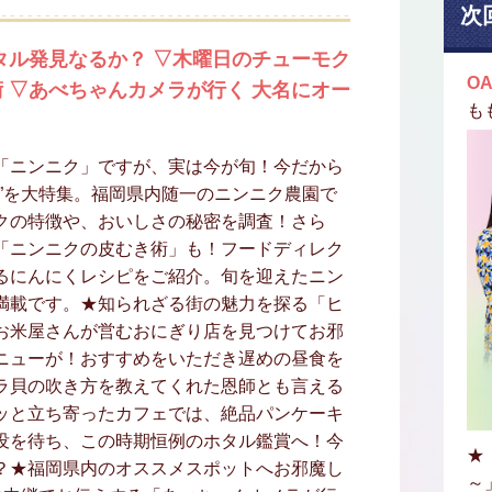
次
タル発見なるか？ ▽木曜日のチューモク
OA
 ▽あべちゃんカメラが行く 大名にオー
も
「ニンニク」ですが、実は今が旬！今だから
”を大特集。福岡県内随一のニンニク農園で
クの特徴や、おいしさの秘密を調査！さら
「ニンニクの皮むき術」も！フードディレク
るにんにくレシピをご紹介。旬を迎えたニン
満載です。★知られざる街の魅力を探る「ヒ
お米屋さんが営むおにぎり店を見つけてお邪
ニューが！おすすめをいただき遅めの昼食を
ラ貝の吹き方を教えてくれた恩師とも言える
ッと立ち寄ったカフェでは、絶品パンケーキ
没を待ち、この時期恒例のホタル鑑賞へ！今
★
？★福岡県内のオススメスポットへお邪魔し
～