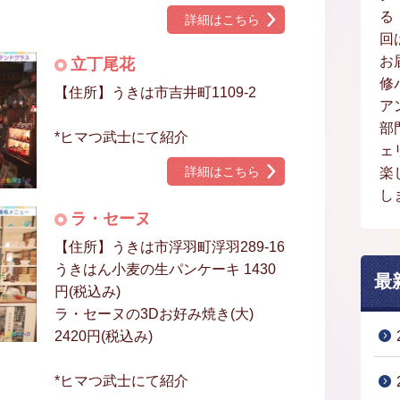
る
詳細はこちら
回
お
立丁尾花
修
【住所】うきは市吉井町1109-2
ア
部
*ヒマつ武士にて紹介
ェ
詳細はこちら
楽
し
ラ・セーヌ
【住所】うきは市浮羽町浮羽289-16
うきはん小麦の生パンケーキ 1430
最
円(税込み)
ラ・セーヌの3Dお好み焼き(大)
2420円(税込み)
*ヒマつ武士にて紹介