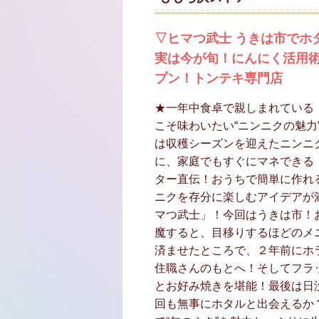
▽ヒマつ武士 うきは市でホ
実は今が旬！にんにく活用術
プン！トンテキ専門店
★一年中食卓で親しまれている
こそ味わいたい“ニンニクの魅力
は収穫シーズンを迎えたニンニ
に、家庭でもすぐにマネできる
ター直伝！おうちで簡単に作れ
ニクを存分に楽しむアイデアが
マつ武士」！今回はうきは市！
魔すると、目移りするほどのメ
済ませたところで、２年前にホ
住職さんのもとへ！そしてフラ
とお好み焼きを堪能！最後は日
回も無事にホタルと出会えるか