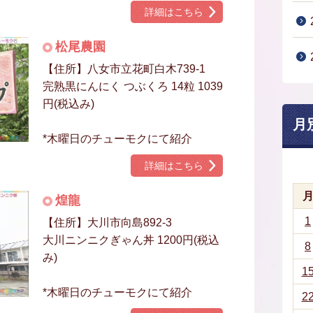
詳細はこちら
松尾農園
【住所】八女市立花町白木739-1
完熟黒にんにく つぶくろ 14粒 1039
円(税込み)
月
*木曜日のチューモクにて紹介
詳細はこちら
煌龍
1
【住所】大川市向島892-3
大川ニンニクぎゃん丼 1200円(税込
8
み)
1
*木曜日のチューモクにて紹介
2