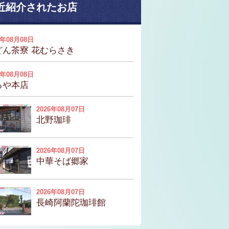
近紹介されたお店
6年08月08日
どん茶寮 花むらさき
6年08月08日
るや本店
2026年08月07日
北野珈琲
2026年08月07日
中華そば郷家
2026年08月07日
長崎阿蘭陀珈琲館