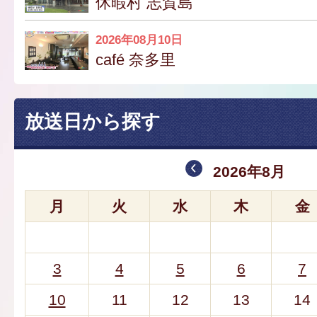
休暇村 志賀島
2026年08月10日
café 奈多里
放送日から探す
2026年8月
月
火
水
木
金
3
4
5
6
7
10
11
12
13
14