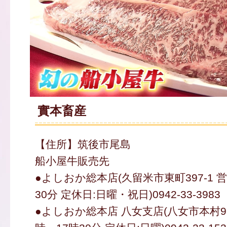
實本畜産
【住所】筑後市尾島
船小屋牛販売先
●よしおか総本店(久留米市東町397-1 営
30分 定休日:日曜・祝日)0942-33-3983
●よしおか総本店 八女支店(八女市本村938