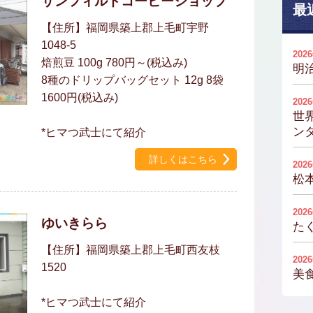
サンフィルドコーヒーショップ
最
【住所】福岡県築上郡上毛町宇野
1048-5
202
焙煎豆 100g 780円～(税込み)
明
8種のドリップバッグセット 12g 8袋
1600円(税込み)
202
世
ンタ
*ヒマつ武士にて紹介
詳しくはこちら
202
松
202
ゆいきらら
た
【住所】福岡県築上郡上毛町西友枝
202
1520
美
*ヒマつ武士にて紹介