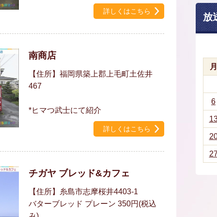
詳しくはこちら
放
南商店
【住所】福岡県築上郡上毛町土佐井
467
6
*ヒマつ武士にて紹介
1
詳しくはこちら
2
2
チガヤ ブレッド&カフェ
【住所】糸島市志摩桜井4403-1
バターブレッド プレーン 350円(税込
み)