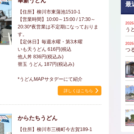
華新うどん
最
【住所】柳川市東蒲池1510-1
【営業時間】10:00～15:00 / 17:30～
202
20:30*夜営業は不定期になっておりま
う
す。
【定休日】毎週水曜・第3木曜
202
いも天うどん 616円(税込
つ
他人丼 836円(税込み)
替玉 うどん 187円(税込み)
*うどんMAPサタデーにて紹介
詳しくはこちら
からたちうどん
【住所】柳川市三橋町今古賀189-1