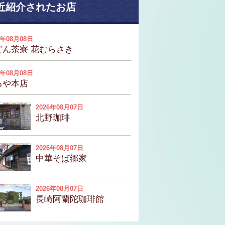
近紹介されたお店
6年08月08日
どん茶寮 花むらさき
6年08月08日
るや本店
2026年08月07日
北野珈琲
2026年08月07日
中華そば郷家
2026年08月07日
長崎阿蘭陀珈琲館