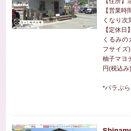
【住所】宗
【営業時間
くなり次
【定休日
くるみの
フサイズ) 
柚子マヨチ
円(税込み
*パラぶ
Shinamo