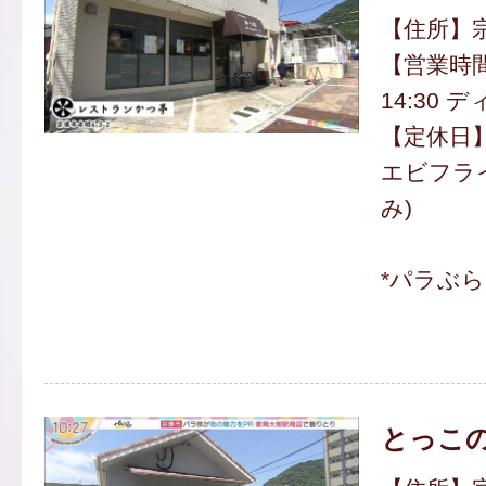
【住所】宗
【営業時間
14:30 デ
【定休日
エビフライ
み)
*パラぶ
とっこ