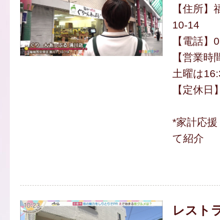
【住所】福
10-14
【電話】092
【営業時間】
土曜は16:
【定休日
*家計応
て紹介
レスト