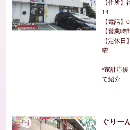
【住所】福
14
【電話】092
【営業時間】
【定休日
曜
*家計応
て紹介
ぐりー