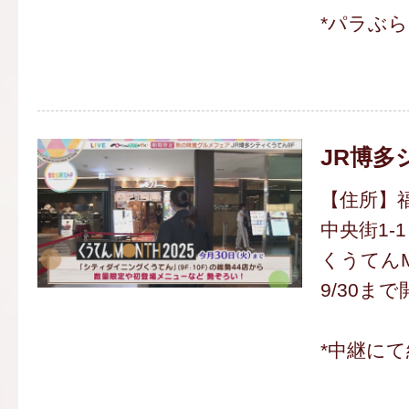
*パラぶ
JR博多
【住所】
中央街1-1
くうてんM
9/30まで
*中継にて